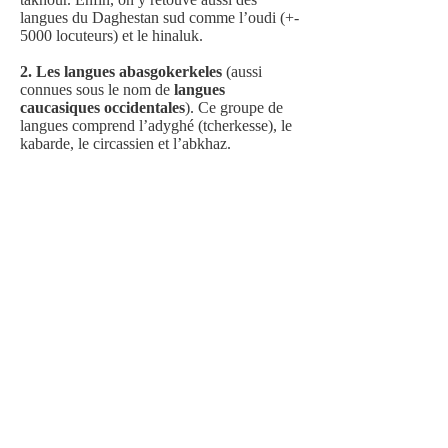
langues du Daghestan sud comme l’oudi (+-
5000 locuteurs) et le hinaluk.
2. Les langues abasgokerkeles
(aussi
connues sous le nom de
langues
caucasiques occidentales
). Ce groupe de
langues comprend l’adyghé (tcherkesse), le
kabarde, le circassien et l’abkhaz.
La famille méridionale
La famille méridionale est particulièrement
homogène. Les langues de ce groupe sont
parlées au sud du Caucase, le long de la mer
Noire ainsi que dans les hautes vallées du
Caucase. D’un point de vue phonétique,
elles sont beaucoup plus simples que les
langues de la famille septentrionale.
Ce groupe comprend 4 langues
kartvéliennes (du nom « géorgien ») :
géorgien
, le mingrélien, le laze et le svane.