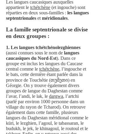
Les langues caucasiques auxquelles
appartient le
tchétchène
(et ingouche) sont
réparties en deux sous-familles :
les langues
septentrionales
et
méridionales
.
La famille septentrionale se divise
en deux groupes :
​1. Les langues tchétchénolezghiennes
(aussi connues sous le nom de
langues
caucasiques du Nord-Est
). Dans ce
groupe est inclus les langues du Caucase
central comme le
tchétchène
, l’ingouche et
le bats, cette dernière étant parlée dans la
province de Touchétie (თუშეთი) en
Géorgie. On y trouve également divers
groupes de langue du Daghestan comme
l’avar, l’andi, le lak, le
dargwa
, l’artchi
(parlé par environ 1000 personne dans un
village du rayon de Tcharod). On retrouve
également dans cette famille, plusieurs
langues du Daghestan méridional comme le
küri, le lezghien, l’agoul, le tabassaran, le
budukh, le jek, le khinagoul, le routoul et le
takhour. Enfin, on y retouve aussi des