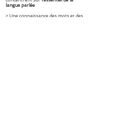
concentrant sur
l’essentiel de la
langue parlée
˃ Une connaissance des mots et des
verbes serbes
les plus utilisés au
quotidien
˃ Plusieurs heures de matériel audio
en
format MP3
˃
Téléchargement rapide et facile
suite
à votre commande
˃ Permet une
connaissance concrète
de la langue serbe
˃ Des
résultats garantis
déjà après 1
semaine…
˃ Un apprentissage de la langue de
Serbie beaucoup
plus efficace que
toutes les autres méthodes
de langue
en format papier
˃ Les leçons de serbe vous