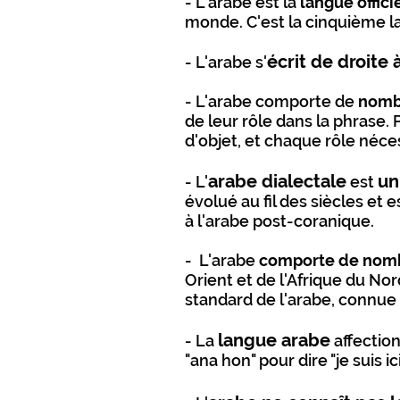
- L'arabe est la
langue offici
monde. C'est la cinquième l
écrit de droite
- L'arabe s'
- L'arabe comporte de
nombr
de leur rôle dans la phrase
d'objet, et chaque rôle néce
arabe dialectale
un
- L'
est
évolué au fil des siècles et 
à l'arabe post-coranique.
- L'arabe
comporte de nombr
Orient et de l'Afrique du Nor
standard de l'arabe, connue 
langue arabe
- La
affectio
"ana hon" pour dire "je suis i