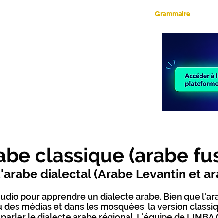
LIMBA Cours Audio
Grammaire
d'apprentissage de
étrangères
ode d'apprentissage de langues étrangères
lant apprendre à PARLER. Chaque leçon
ne connaissance pratique et intuitive de la
ix. Inscription gratuite et accès aux leçons
es disponibles.
abe classique (arabe fu
'arabe dialectal (Arabe Levantin et ar
dio pour apprendre un dialecte arabe. Bien que l'ara
des médias et dans les mosquées, la version classiqu
e parler le dialecte arabe régional. L'équipe de LIM