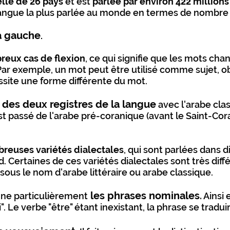
elle de 26 pays
et est
parlée par environ 422 million
angue la plus parlée au monde en termes de nombre 
 à gauche
.
eux cas de flexion
, ce qui signifie que les mots ch
. Par exemple, un mot peut être utilisé comme sujet,
ssite une forme différente du mot.
 des deux registres de la langue
avec l'arabe clas
est passé de l'arabe pré-coranique (avant le Saint-Cor
euses variétés dialectales
, qui sont parlées dans 
d. Certaines de ces variétés dialectales sont très dif
sous le nom d'arabe littéraire ou arabe classique.
les phrases nominales
.
nne particulièrement
Ainsi 
ci". Le verbe "être" étant inexistant, la phrase se tradui