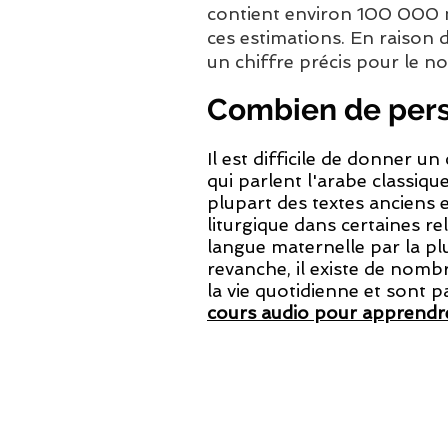
contient environ 100 000 mo
ces estimations. En raison de
un chiffre précis pour le n
Combien de pers
Il est difficile de donner u
qui parlent l'arabe classique
plupart des textes anciens 
liturgique dans certaines r
langue maternelle par la pl
revanche, il existe de nomb
la vie quotidienne et sont 
cours audio pour apprendre
© 2016-2026
Cours de langues audio LIMBA
:
italien
,
espagnol
Section partenaires
-
Vendre la méthode LIMBA