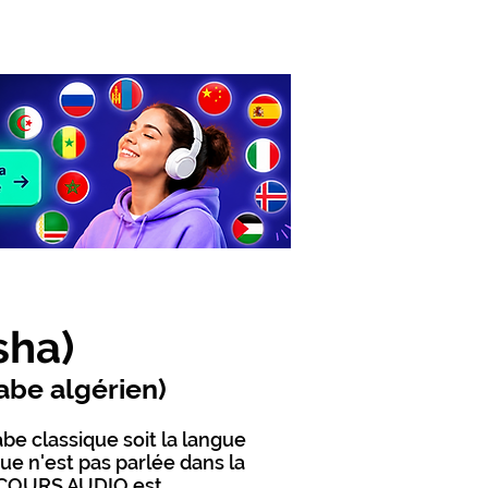
COURS DE LANGUES
Contact
sha)
abe algérien)
be classique soit la langue
e n'est pas parlée dans la
BA COURS AUDIO est