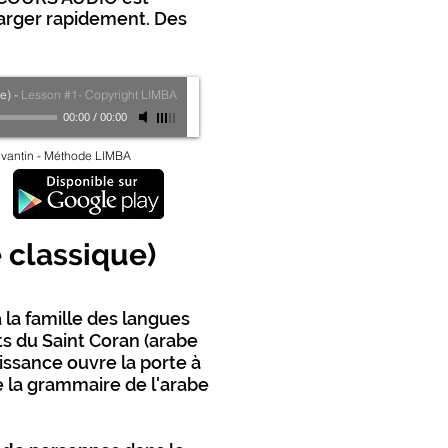
arger rapidement. Des
e)
-
Lesson #1- Copyright LIMBA
00:00
/
00:00
evantin - Méthode LIMBA
 classique)
 la famille des langues
ts du Saint Coran (arabe
aissance ouvre la porte à
 la grammaire de l'arabe