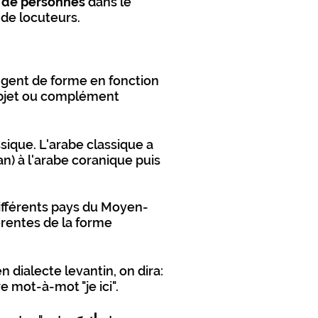
s de personnes
dans le
de locuteurs.
angent de forme en fonction
 objet ou complément
sique. L'arabe classique a
an) à l'arabe coranique puis
différents pays du Moyen-
férentes de la forme
en dialecte levantin, on dira:
re mot-à-mot "je ici".