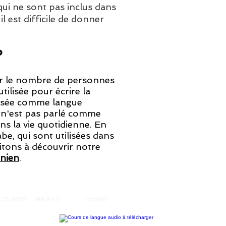
ui ne sont pas inclus dans
l est difficile de donner
?
 sur le nombre de personnes
tilisée pour écrire la
ilisée comme langue
e n'est pas parlé comme
ns la vie quotidienne. En
be, qui sont utilisées dans
itons à découvrir notre
inien
.
COURS DE LANGUES
Contact
,
russe