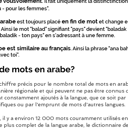
le vousvoiement
. Il fait uniquement la distinctinctio
u - pour les femmes".
 arabe
en fin de mot
est toujours placé
et change en
Ainsi le mot "balad" signifiant "pays" devient "baladak
baladik - ton pays" en s'adressant à une femme.
e est similaire au français
. Ainsi la phrase "ana ba
vec toi".
 de mots en arabe?
n chiffre précis pour le nombre total de mots en ara
anière régionale et qui peuvent ne pas être connus 
nt constamment ajo
utés à la langue, que ce soit pa
ifiques ou par l'emprunt de mots d'autres langues.
, il y a environ 12 000 mot
s couramment utilisés en
e plus complet de la langue arabe, le dictionnaire d