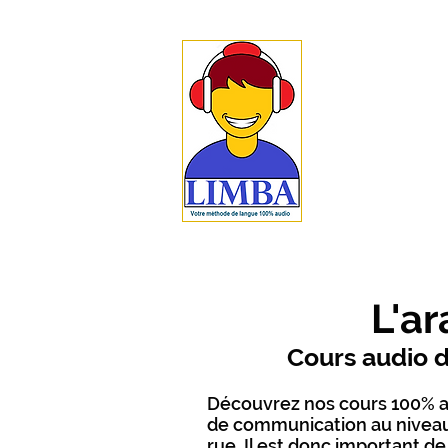
Méthode 
langues 
L
I
MBA est une méth
pour tous ceux vou
100% audio permet u
langue de votre cho
dans chaque langu
L'ar
Cours audio d
Découvrez nos cours 100% au
de communication au niveau 
rue. Il est donc important d