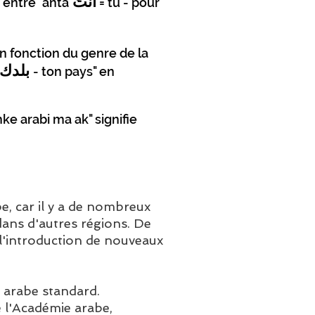
انتَ
n entre "anta
= tu - pour
 fonction du genre de la
بلدك
- ton pays" en
hke arabi ma ak" signifie
be, car il y a de nombreux
dans d'autres régions. De
r l'introduction de nouveaux
 arabe standard.
e l'Académie arabe,