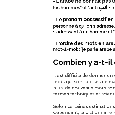
arabe ne connaît pas 
- L'
انتِ
les hommes" et "anti
= t
pronom possessif en
- Le
personne à qui on s'adresse. 
s'adressant à un homme et "
ordre des mots en arab
- L'
mot-à-mot : "je parle arabe a
Combien y a-t-il
Il est difficile de donner u
mots qui sont utilisés de m
plus, de nouveaux mots so
termes techniques et scient
Selon certaines estimations
Cependant, le dictionnaire l