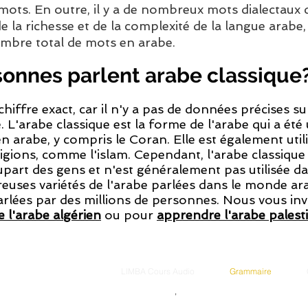
ts. En outre, il y a de nombreux mots dialectaux q
 la richesse et de la complexité de la langue arabe, i
ombre total de mots en arabe.
onnes parlent arabe classique
n chiffre exact, car il n'y a pas de données précises
. L'arabe classique est la forme de l'arabe qui a été u
en arabe, y compris le Coran. Elle est également ut
eligions, comme l'islam. Cependant, l'arabe classiqu
upart des gens et n'est généralement pas utilisée da
reuses variétés de l'arabe parlées dans le monde ara
parlées par des millions de personnes. Nous vous inv
 l'arabe algérien
ou pour
apprendre l'arabe palest
LIMBA Cours Audio
Grammaire
,
arabe levantin
,
tchétchène
,
géorgien
,
mongol
,
wolof
,
islandais
,
chinois mandarin