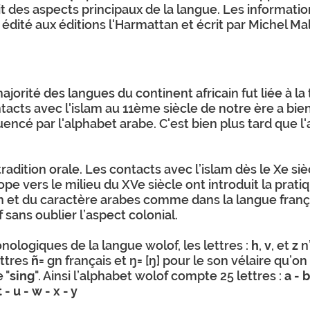
git des aspects principaux de la langue. Les informati
" édité aux éditions l'Harmattan et écrit par Michel Ma
orité des langues du continent africain fut liée à la 
acts avec l'islam au 11ème siècle de notre ère a bi
ncé par l'alphabet arabe. C'est bien plus tard que l'a
radition orale. Les contacts avec l’islam dès le Xe siè
e vers le milieu du XVe siècle ont introduit la pratiq
atin et du caractère arabes comme dans la langue fran
 sans oublier l’aspect colonial.
onologiques de la langue wolof, les lettres :
h
,
v
, et
z
n’
ettres
ñ
= gn français et ŋ= [ŋ] pour le son vélaire qu’o
 "
sing
". Ainsi l’alphabet wolof compte 25 lettres :
a - b
t - u - w - x - y