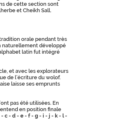
ons de cette section sont
lherbe et Cheikh Sall.
tradition orale pendant très
en naturellement développé
lphabet latin fut intégré
cle, et avec les explorateurs
ue de l’écriture du wolof.
çaise laisse ses emprunts
ont pas été utilisées. En
n entend en position finale
 - c - d - e - f - g - i - j - k - l -