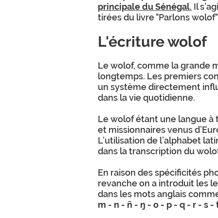
principale du Sénégal
.
Il s’a
tirées du livre "Parlons wolof
L'écriture wolof
Le wolof, comme la grande maj
longtemps. Les premiers cont
un système directement influe
dans la vie quotidienne.
Le wolof étant une langue à t
et missionnaires venus d’Europ
L’utilisation de l’alphabet l
dans la transcription du wolof
En raison des spécificités ph
revanche on a introduit les l
dans les mots anglais comme
m - n - ñ - ŋ - o - p - q - r - s - 