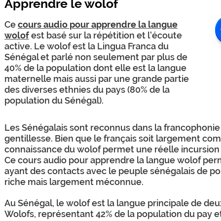
Apprendre le wolof
Ce
cours audio pour apprendre la langue
wolof
est basé sur la répétition et l'écoute
active. Le wolof est la Lingua Franca du
Sénégal et parlé non seulement par plus de
40% de la population dont elle est la langue
maternelle mais aussi par une grande partie
des diverses ethnies du pays (80% de la
population du Sénégal).
Les Sénégalais sont reconnus dans la francophonie p
gentillesse. Bien que le français soit largement comp
connaissance du wolof permet une réelle incursion 
Ce cours audio pour apprendre la langue wolof perm
ayant des contacts avec le peuple sénégalais de po
riche mais largement méconnue.
Au Sénégal, le wolof est la langue principale de deu
Wolofs, représentant 42% de la population du pay e