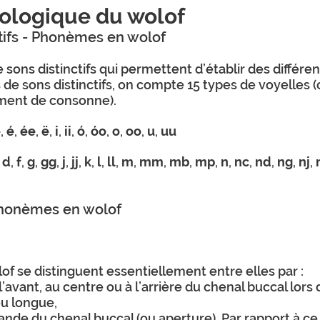
ologique du wolof
ctifs - Phonèmes en wolof
sons distinctifs qui permettent d’établir des différ
s de sons distinctifs, on compte 15 types de voyelles
ment de consonne).
e
,
é
,
ée
,
ë
,
i
,
ii
,
ó
,
óo
,
o
,
oo
,
u
,
uu
,
d
,
f
,
g
,
gg
,
j
,
jj
,
k
,
l
,
ll
,
m
,
mm
,
mb
,
mp
,
n
,
nc
,
nd
,
ng
,
nj
,
 phonèmes en wolof
of se distinguent essentiellement entre elles par :
 l’avant, au centre ou à l’arrière du chenal buccal lors
ou longue,
nde du chenal buccal (ou aperture). Par rapport à ce 