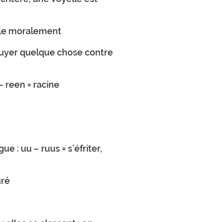
nible moralement
ppuyer quelque chose contre
– reen = racine
e : uu – ruus = s’éfriter,
uré
.