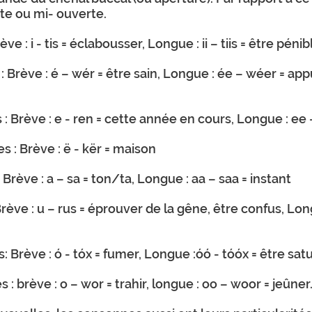
te ou mi- ouverte.
ve : i - tis = éclabousser, Longue : ii – tiis = être pé
: Brève : é – wér = être sain, Longue : ée – wéer = a
: Brève : e - ren = cette année en cours, Longue : ee 
 : Brève : ë - kër = maison
Brève : a – sa = ton/ta, Longue : aa – saa = instant
rève : u – rus = éprouver de la gêne, être confus, Longu
 Brève : ó - tóx = fumer, Longue :óó - tóóx = être sat
 : brève : o – wor = trahir, longue : oo – woor = jeûner