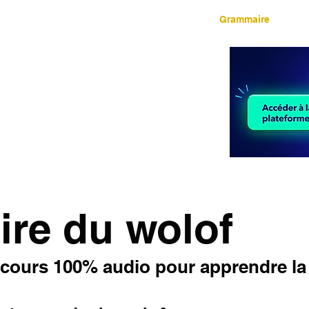
LIMBA Cours Audio
Grammaire
d'apprentissage de
étrangères
ode d'apprentissage de langues étrangères
lant apprendre à PARLER. Chaque leçon
ne connaissance pratique et intuitive de la
ix. Inscription gratuite et accès aux leçons
es disponibles.
re du wolof
cours 100% audio pour apprendre la