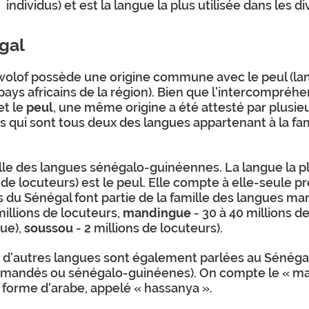
individus) et est la langue la plus utilisée dans les d
gal
 wolof possède une origine commune avec le peul (la
 pays africains de la région). Bien que l'intercompréh
et le
peul
, une même origine a été attesté par plusi
ais qui sont tous deux des langues appartenant à la 
mille des langues sénégalo-guinéennes. La langue la 
e locuteurs) est le peul. Elle compte à elle-seule prè
s du Sénégal font partie de la famille des langues ma
millions de locuteurs,
mandingue
- 30 à 40 millions d
ue),
soussou
- 2 millions de locuteurs).
e d'autres langues sont également parlées au Sénégal
 (mandés ou sénégalo-guinéenes). On compte le « ma
e forme d'arabe, appelé « hassanya ».