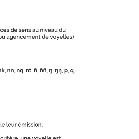
ences de sens au niveau du
 (ou agencement de voyelles)
nk
,
nn
,
nq
,
nt
,
ñ
,
ññ
,
ŋ
,
ŋŋ
,
p
,
q
,
 de leur émission,
critère, une voyelle est