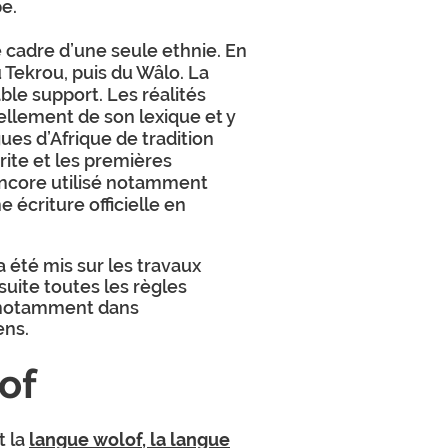
e.
 cadre d’une seule ethnie. En
u Tekrou, puis du Wâlo. La
able support. Les réalités
ellement de son lexique et y
ues d’Afrique de tradition
crite et les premières
 encore utilisé notamment
 écriture officielle en
 été mis sur les travaux
suite toutes les règles
r notamment dans
ens.
of
 la
langue wolof, la langue