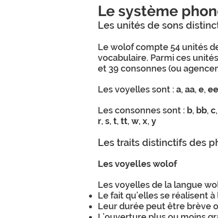
Le système phon
Les unités de sons distin
Le wolof compte 54 unités de 
vocabulaire. Parmi ces unité
et 39 consonnes (ou agence
Les voyelles sont :
a
,
aa
,
e
,
e
Les consonnes sont :
b
,
bb
,
c
r
,
s
,
t
,
tt
,
w
,
x
,
y
Les traits distinctifs des
Les voyelles wolof
Les voyelles de la langue wol
Le fait qu’elles se réalisent à
Leur durée peut être brève 
L’ouverture plus ou moins gra