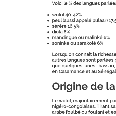
Voici le % des langues parlé
wolof 40-42%
peul (aussi appelé pulaar) 17
sérère 16.5%
diola 8%
mandingue ou malinké 6%
soninké ou sarakolé 6%
Lorsqu'on connaît la richesse
autres langues sont parlées
que quelques-unes : bassari, 
en Casamance et au Sénégal 
Origine de l
Le wolof, majoritairement pa
nigéro-congolaises. Tirant s
arabe
foulbé
ou
foulani
et e