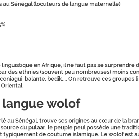
es au Sénégal (locuteurs de langue maternelle)
.5%
 linguistique en Afrique, il ne faut pas se surprendre
 par des ethnies (souvent peu nombreuses) moins c
coniagui, balante, bedik.... On retrouve ces groupes 
Oriental.
a langue wolof
rlé au Sénégal, trouve ses origines au cœur de la br
a source du
pulaar
, le peuple peul possède une tradi
st typiquement de coutume islamique. Le wolof est au