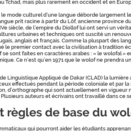
u Tchad, mais plus rarement en occident et en Europ
ue le mode culturel d'une langue déborde largement le
angue prit racine à partir du Lôf, ancienne province d
Ve siècle, de l’empire du Diollof lui ont servi un vérit
cultures urbaines et techniques ont suscité un renouv
ais, anglais et français. Comme la pluspart des lang
ué le premier contact avec la civilisation à tradition é
f se sont faites en caractères arabes : « le wolofal »
amique. Ce n’est qu’en 1971 que le wolof ne prendra une
de Linguistique Appliqué de Dakar (CLAD) la lumière a
 ceux effectués pendant la période coloniale et par la 
on, d’orthographe qui sont actuellement en vigueu
Plusieurs auteurs et écrivains ont travaillé dans ce s
 règles de base du wol
maticaux qui pourront aider les étudiants apprenant