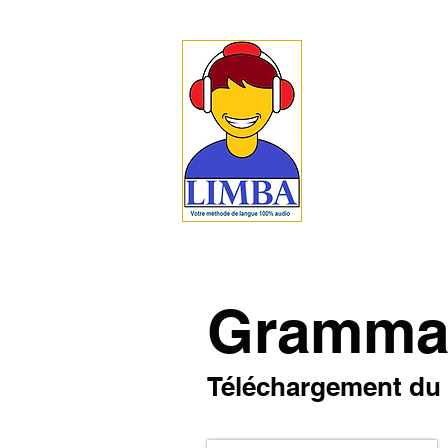
Méthode 
langues 
L
I
MBA est une méth
pour tous ceux vou
100% audio permet u
langue de votre cho
dans chaque langu
Grammai
Téléchargement du 