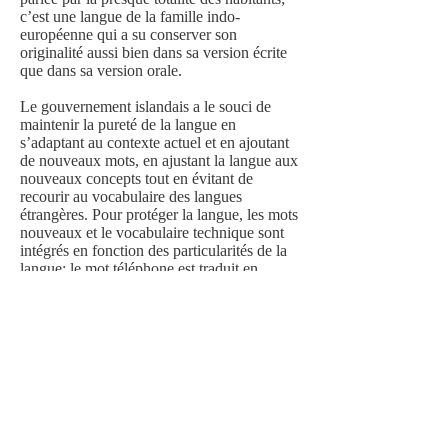
c’est une langue de la famille indo-
européenne qui a su conserver son
originalité aussi bien dans sa version écrite
que dans sa version orale.
Le gouvernement islandais a le souci de
maintenir la pureté de la langue en
s’adaptant au contexte actuel et en ajoutant
de nouveaux mots, en ajustant la langue aux
nouveaux concepts tout en évitant de
recourir au vocabulaire des langues
étrangères. Pour protéger la langue, les mots
nouveaux et le vocabulaire technique sont
intégrés en fonction des particularités de la
langue: le mot téléphone est traduit en
islandais par « fil qui parle » et le mot
passeport par « feuille de route ».
Sur le plan phonétique et grammatical, ce
n’est pas une langue facile pour un étranger
d’où l’anglais et le danois en usage depuis
l’indépendance de l’île en 1944.
Venez découvrir notre
cours audio